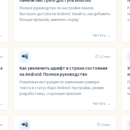
панели быстрого доступа Android
п
Полное руководство по настройке панели
Р
быстрого доступа на Android. Узнайте, как добавить
к
больше ярлыков, изменить поряд
о
 →
Читать →
📲
ин
⏱ 12 мин
на
Как увеличить шрифт в строке состояния
У
на Android: Полное руководство
н
Пошаговая инструкция по изменению размера
П
текста в статус-баре Android. Настройки, режим
з
разработчика, сторонние приложе
к
 →
Читать →
📲
ин
⏱ 8 мин