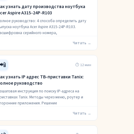
ак узнать дату производства ноутбука
cer Aspire A315-24P-R103
олное руководство: 4 способа определить дату
ыпуска ноутбука Acer Aspire A315-24P-R103.
асшифровка серийного номера,
Читать →
📲
⏱ 12 мин
ак узнать IP адрес ТВ-приставки Tanix:
олное руководство
ошаговая инструкция по поиску IP-адреса на
риставках Tanix. Методы через меню, роутер и
торонние приложения. Решение
Читать →