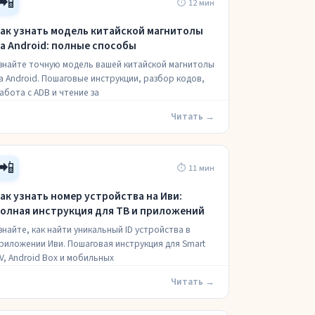
📲
⏱ 12 мин
ак узнать модель китайской магнитолы
а Android: полные способы
знайте точную модель вашей китайской магнитолы
а Android. Пошаговые инструкции, разбор кодов,
абота с ADB и чтение за
Читать →
📲
⏱ 11 мин
ак узнать номер устройства на Иви:
олная инструкция для ТВ и приложений
знайте, как найти уникальный ID устройства в
риложении Иви. Пошаговая инструкция для Smart
V, Android Box и мобильных
Читать →