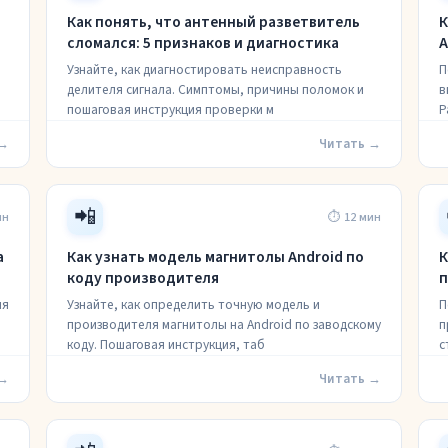
Как понять, что антенный разветвитель
К
сломался: 5 признаков и диагностика
A
Узнайте, как диагностировать неисправность
П
делителя сигнала. Симптомы, причины поломок и
в
пошаговая инструкция проверки м
Р
 →
Читать →
📲
ин
⏱ 12 мин
а
Как узнать модель магнитолы Android по
К
коду производителя
п
ия
Узнайте, как определить точную модель и
П
производителя магнитолы на Android по заводскому
п
коду. Пошаговая инструкция, таб
с
 →
Читать →