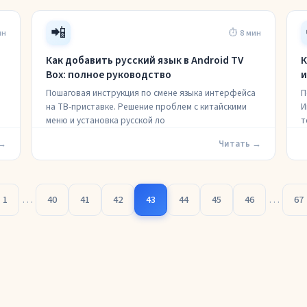
📲
ин
⏱ 8 мин
Как добавить русский язык в Android TV
К
Box: полное руководство
и
Пошаговая инструкция по смене языка интерфейса
П
на ТВ-приставке. Решение проблем с китайскими
И
меню и установка русской ло
т
 →
Читать →
…
…
1
40
41
42
43
44
45
46
67