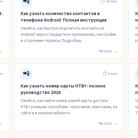
📲
ин
⏱ 10 мин
t:
Как узнать количество контактов в
К
телефоне Android: Полная инструкция
н
Узнайте, как быстро подсчитать контакты на
У
Android через стандартное приложение, настройки
н
и сторонние сервисы. Подробны
р
 →
Читать →
📲
ин
⏱ 9 мин
Как узнать номер карты НТВ+: полное
К
руководство 2026
п
Узнайте, как найти номер вашей карты доступа
У
НТВ+ разными способами: через меню приставки, на
п
сайте и в личном кабинете.
T
 →
Читать →