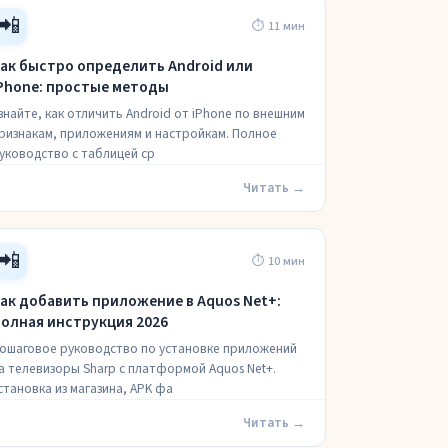
📲
⏱ 11 мин
ак быстро определить Android или
Phone: простые методы
знайте, как отличить Android от iPhone по внешним
ризнакам, приложениям и настройкам. Полное
уководство с таблицей ср
Читать →
📲
⏱ 10 мин
ак добавить приложение в Aquos Net+:
олная инструкция 2026
ошаговое руководство по установке приложений
а телевизоры Sharp с платформой Aquos Net+.
становка из магазина, APK фа
Читать →