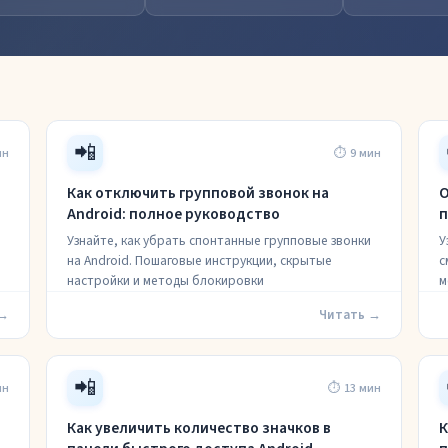
📲
ин
⏱ 9 мин
Как отключить групповой звонок на
О
Android: полное руководство
п
Узнайте, как убрать спонтанные групповые звонки
У
на Android. Пошаговые инструкции, скрытые
с
настройки и методы блокировки
м
 →
Читать →
📲
ин
⏱ 13 мин
а
Как увеличить количество значков в
К