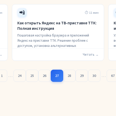
📲
ин
⏱ 11 мин
Как открыть Яндекс на ТВ-приставке ТТК:
К
Полная инструкция
и
Пошаговая настройка браузера и приложений
У
Яндекс на приставке ТТК. Решение проблем с
в
доступом, установка альтернативных
м
 →
Читать →
…
…
1
24
25
26
27
28
29
30
67