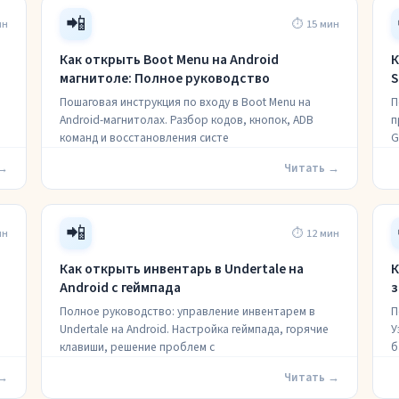
📲
ин
⏱ 15 мин
Как открыть Boot Menu на Android
К
магнитоле: Полное руководство
S
Пошаговая инструкция по входу в Boot Menu на
П
я
Android-магнитолах. Разбор кодов, кнопок, ADB
п
команд и восстановления систе
G
 →
Читать →
📲
ин
⏱ 12 мин
Как открыть инвентарь в Undertale на
К
Android с геймпада
з
Полное руководство: управление инвентарем в
П
Undertale на Android. Настройка геймпада, горячие
У
клавиши, решение проблем с
б
 →
Читать →