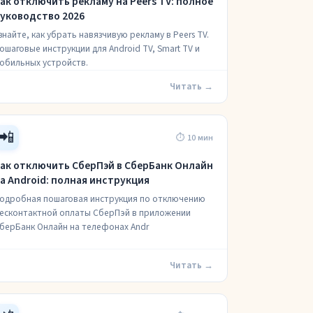
ак отключить рекламу на Peers TV: полное
уководство 2026
знайте, как убрать навязчивую рекламу в Peers TV.
ошаговые инструкции для Android TV, Smart TV и
обильных устройств.
Читать →
📲
⏱ 10 мин
ак отключить СберПэй в СберБанк Онлайн
а Android: полная инструкция
одробная пошаговая инструкция по отключению
есконтактной оплаты СберПэй в приложении
берБанк Онлайн на телефонах Andr
Читать →