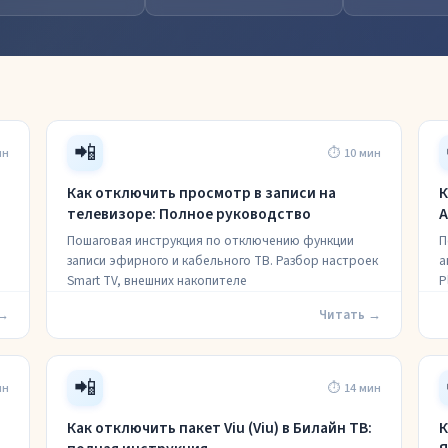
📲
ин
⏱ 10 мин
Как отключить просмотр в записи на
К
телевизоре: Полное руководство
A
Пошаговая инструкция по отключению функции
П
записи эфирного и кабельного ТВ. Разбор настроек
а
Smart TV, внешних накопителе
P
 →
Читать →
📲
ин
⏱ 14 мин
Как отключить пакет Viu (Viu) в Билайн ТВ:
К