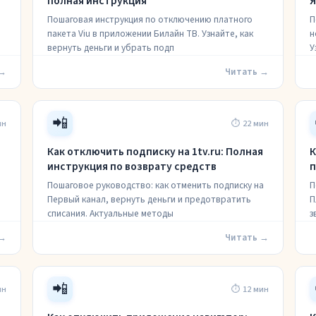
полная инструкция
Я
Пошаговая инструкция по отключению платного
П
пакета Viu в приложении Билайн ТВ. Узнайте, как
н
вернуть деньги и убрать подп
У
 →
Читать →
📲
ин
⏱ 22 мин
Как отключить подписку на 1tv.ru: Полная
К
инструкция по возврату средств
п
Пошаговое руководство: как отменить подписку на
П
Первый канал, вернуть деньги и предотвратить
П
списания. Актуальные методы
з
 →
Читать →
📲
ин
⏱ 12 мин