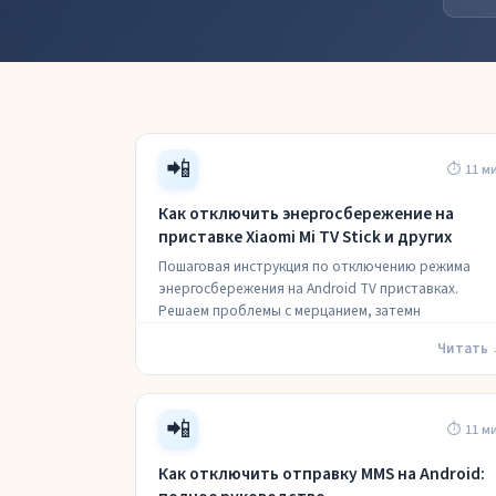
📲
⏱ 11 м
Как отключить энергосбережение на
приставке Xiaomi Mi TV Stick и других
Пошаговая инструкция по отключению режима
энергосбережения на Android TV приставках.
Решаем проблемы с мерцанием, затемн
Читать
📲
⏱ 11 м
Как отключить отправку MMS на Android: