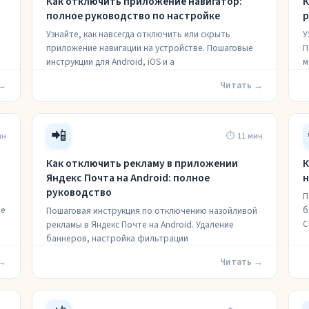
Как отключить приложение навигатор:
К
полное руководство по настройке
р
Узнайте, как навсегда отключить или скрыть
У
приложение навигации на устройстве. Пошаговые
П
инструкции для Android, iOS и а
м
 →
Читать →
📲
ин
⏱ 11 мин
Как отключить рекламу в приложении
К
Яндекс Почта на Android: полное
н
руководство
П
ые
б
Пошаговая инструкция по отключению назойливой
С
рекламы в Яндекс Почте на Android. Удаление
баннеров, настройка фильтрации
 →
Читать →