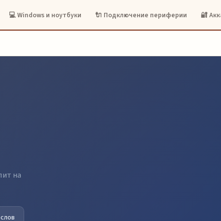
💻 Windows и ноутбуки
🔌 Подключение периферии
🔐 Ак
лит на
 слов