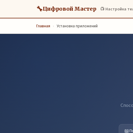
🔧
Цифровой Мастер
📺 Настройка т
Главная
›
Установка приложений
Спосо
📖
П