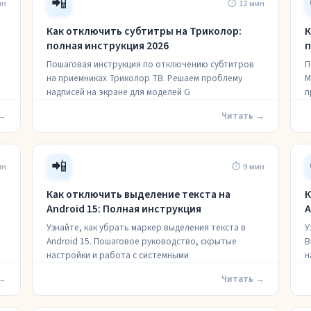
📲
ин
⏱ 12 мин
Как отключить субтитры на Триколор:
К
полная инструкция 2026
п
Пошаговая инструкция по отключению субтитров
П
на приемниках Триколор ТВ. Решаем проблему
М
надписей на экране для моделей G
п
 →
Читать →
📲
ин
⏱ 9 мин
Как отключить выделение текста на
К
Android 15: Полная инструкция
А
Узнайте, как убрать маркер выделения текста в
У
Android 15. Пошаговое руководство, скрытые
В
настройки и работа с системными
н
 →
Читать →