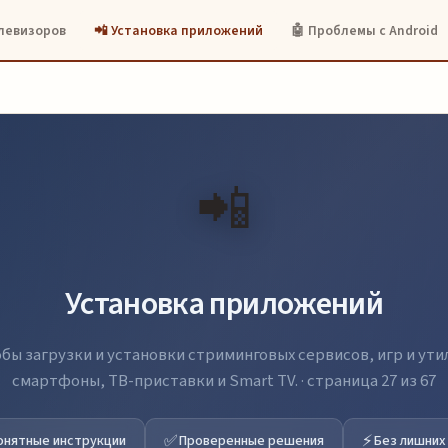
елевизоров
📲 Установка приложений
🤖 Проблемы с Android
📲
Установка приложений
бы загрузки и установки стриминговых сервисов, игр и ути
смартфоны, ТВ-приставки и Smart TV. · страница 27 из 67
✅
⚡
онятные инструкции
Проверенные решения
Без лишних