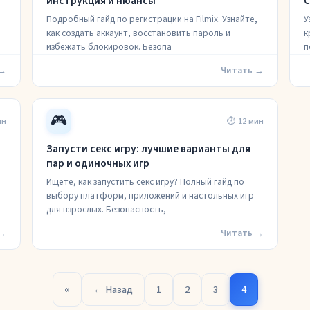
инструкция и нюансы
С
Подробный гайд по регистрации на Filmix. Узнайте,
У
как создать аккаунт, восстановить пароль и
к
избежать блокировок. Безопа
п
 →
Читать →
🎮
ин
⏱ 12 мин
Запусти секс игру: лучшие варианты для
пар и одиночных игр
Ищете, как запустить секс игру? Полный гайд по
выбору платформ, приложений и настольных игр
для взрослых. Безопасность,
 →
Читать →
«
← Назад
1
2
3
4