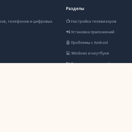
Разделы
ров, телефонов и цифровых
📺 Настройка телевизоров
📲 Установка приложений
🤖 Проблемы с Android
💻 Windows и ноутбуки
🔌 Подключение периферии
🔐 Аккаунты и подписки
та.
© 2026 Цифровой Мастер. Все права защищены.