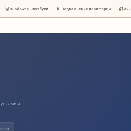
💻 Windows и ноутбуки
🔌 Подключение периферии
🔐 Ак
аунтами и
 слов