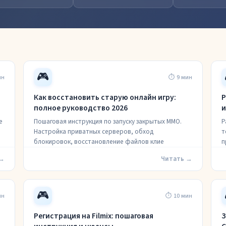
🎮
ин
⏱ 9 мин
Как восстановить старую онлайн игру:
Р
полное руководство 2026
и
е
Пошаговая инструкция по запуску закрытых MMO.
Р
Настройка приватных серверов, обход
т
блокировок, восстановление файлов клие
п
 →
Читать →
🎮
ин
⏱ 10 мин
Регистрация на Filmix: пошаговая
З