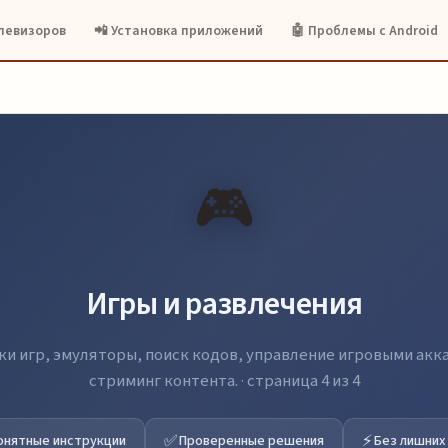
елевизоров
📲 Установка приложений
🤖 Проблемы с Android
🎮
Игры и развлечения
и игр, эмуляторы, поиск кодов, управление игровыми акк
стриминг контента. · страница 4 из 4
✅
⚡
онятные инструкции
Проверенные решения
Без лишних