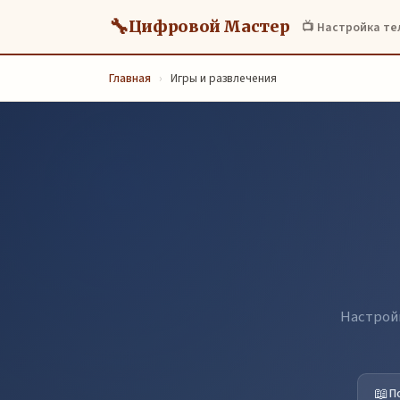
🔧
Цифровой Мастер
📺 Настройка т
Главная
›
Игры и развлечения
Настройк
📖
П