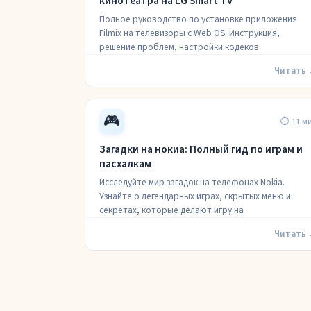
кинотеатра на LG Smart TV
Полное руководство по установке приложения
Filmix на телевизоры с Web OS. Инструкция,
решение проблем, настройки кодеков
Читать
🎮
⏱ 11 м
Загадки на нокиа: Полный гид по играм и
пасхалкам
Исследуйте мир загадок на телефонах Nokia.
Узнайте о легендарных играх, скрытых меню и
секретах, которые делают игру на
Читать