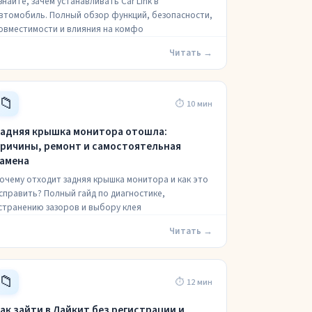
знайте, зачем устанавливать Car Link в
втомобиль. Полный обзор функций, безопасности,
овместимости и влияния на комфо
Читать →
📁
⏱ 10 мин
адняя крышка монитора отошла:
ричины, ремонт и самостоятельная
амена
очему отходит задняя крышка монитора и как это
справить? Полный гайд по диагностике,
странению зазоров и выбору клея
Читать →
📁
⏱ 12 мин
ак зайти в Лайкит без регистрации и