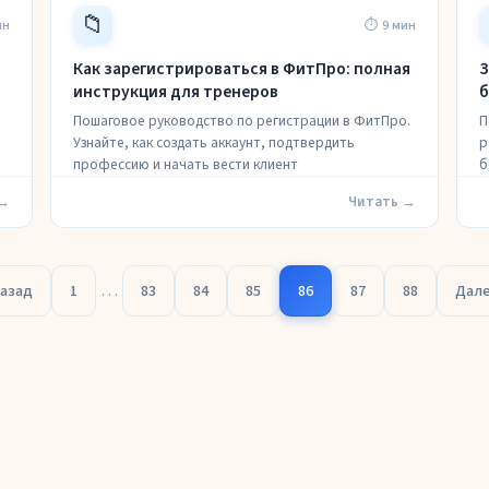
📁
ин
⏱ 9 мин
Как зарегистрироваться в ФитПро: полная
З
инструкция для тренеров
б
Пошаговое руководство по регистрации в ФитПро.
П
,
Узнайте, как создать аккаунт, подтвердить
р
профессию и начать вести клиент
б
 →
Читать →
…
азад
1
83
84
85
86
87
88
Дал