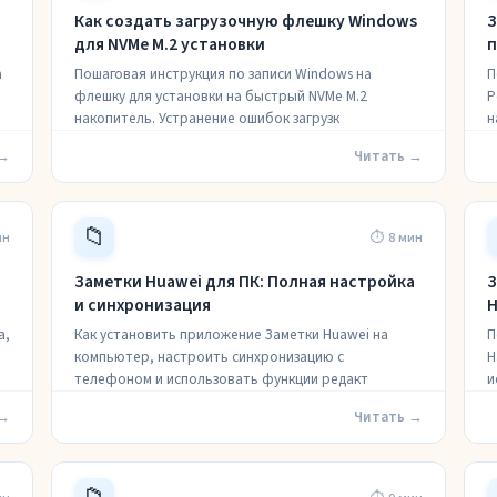
Как создать загрузочную флешку Windows
З
для NVMe M.2 установки
п
а
Пошаговая инструкция по записи Windows на
П
флешку для установки на быстрый NVMe M.2
Р
накопитель. Устранение ошибок загрузк
н
 →
Читать →
📁
ин
⏱ 8 мин
Заметки Huawei для ПК: Полная настройка
З
и синхронизация
H
а,
Как установить приложение Заметки Huawei на
П
компьютер, настроить синхронизацию с
Н
телефоном и использовать функции редакт
и
 →
Читать →