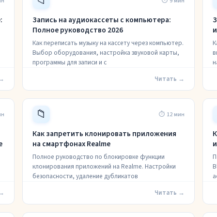
📁
ин
⏱ 9 мин
:
Запись на аудиокассеты с компьютера:
З
Полное руководство 2026
и
Как переписать музыку на кассету через компьютер.
К
Выбор оборудования, настройка звуковой карты,
в
программы для записи и с
н
 →
Читать →
📁
ин
⏱ 12 мин
Как запретить клонировать приложения
К
e
на смартфонах Realme
и
Полное руководство по блокировке функции
П
клонирования приложений на Realme. Настройки
B
безопасности, удаление дубликатов
а
 →
Читать →