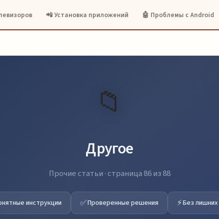
елевизоров
📲 Установка приложений
🤖 Проблемы с Android
📁
Другое
Прочие статьи · страница 86 из 88
✅
⚡
онятные инструкции
Проверенные решения
Без лишних