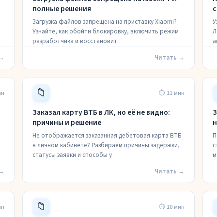
полные решения
с
Загрузка файлов запрещена на приставку Xiaomi?
У
Узнайте, как обойти блокировку, включить режим
Л
разработчика и восстановит
а
 →
Читать →
📁
ин
⏱ 11 мин
Заказал карту ВТБ в ЛК, но её не видно:
З
причины и решение
н
Не отображается заказанная дебетовая карта ВТБ
П
в личном кабинете? Разбираем причины задержки,
с
статусы заявки и способы у
м
 →
Читать →
📁
ин
⏱ 10 мин