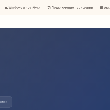
💻 Windows и ноутбуки
🔌 Подключение периферии
🔐 Ак
 слов