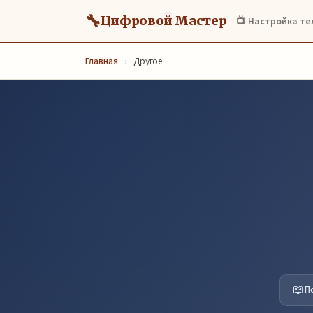
🔧
Цифровой Мастер
📺 Настройка т
Главная
›
Другое
📖
П