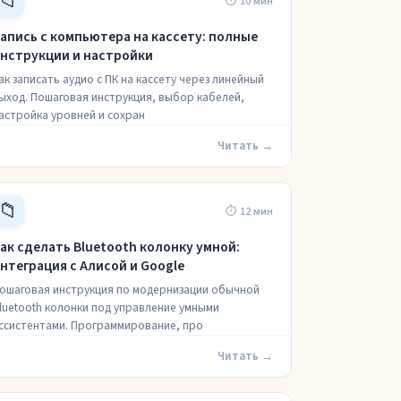
📁
⏱ 10 мин
апись с компьютера на кассету: полные
нструкции и настройки
ак записать аудио с ПК на кассету через линейный
ыход. Пошаговая инструкция, выбор кабелей,
астройка уровней и сохран
Читать →
📁
⏱ 12 мин
ак сделать Bluetooth колонку умной:
нтеграция с Алисой и Google
ошаговая инструкция по модернизации обычной
luetooth колонки под управление умными
ссистентами. Программирование, про
Читать →