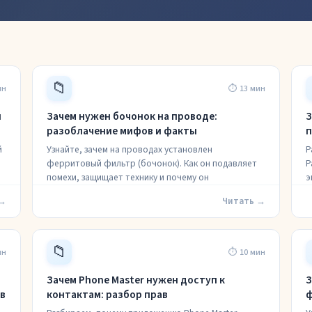
📁
ин
⏱ 13 мин
и
Зачем нужен бочонок на проводе:
З
разоблачение мифов и факты
п
й
Узнайте, зачем на проводах установлен
Р
ферритовый фильтр (бочонок). Как он подавляет
Р
помехи, защищает технику и почему он
э
 →
Читать →
📁
ин
⏱ 10 мин
Зачем Phone Master нужен доступ к
З
в
контактам: разбор прав
ф