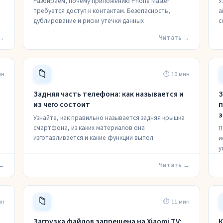
Разбираем, почему приложению Phone Master
У
требуется доступ к контактам. Безопасность,
а
дублирование и риски утечки данных
с
 →
Читать →
📁
ин
⏱ 10 мин
Задняя часть телефона: как называется и
З
из чего состоит
п
з
Узнайте, как правильно называется задняя крышка
смартфона, из каких материалов она
П
изготавливается и какие функции выпол
и
у
 →
Читать →
📁
ин
⏱ 11 мин
Загрузка файлов запрещена на Xiaomi TV:
К