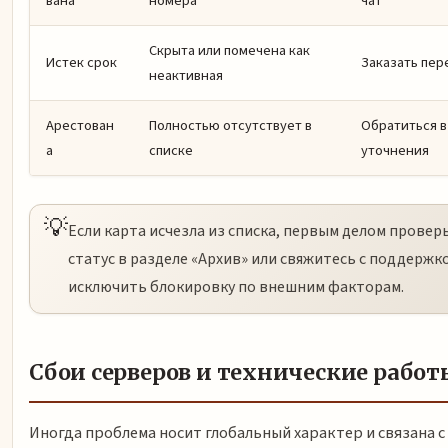
вана
номера
чат
Скрыта или помечена как
Истек срок
Заказать пер
неактивная
Арестован
Полностью отсутствует в
Обратиться в
а
списке
уточнения
💡
Если карта исчезла из списка, первым делом проверь
статус в разделе «Архив» или свяжитесь с поддержк
исключить блокировку по внешним факторам.
Сбои серверов и технические работ
Иногда проблема носит глобальный характер и связана с