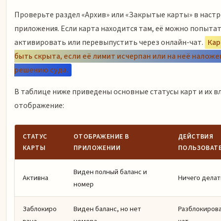
Проверьте раздел «Архив» или «Закрытые карты» в наст
приложения. Если карта находится там, её можно попыта
активировать или перевыпустить через онлайн-чат.
Кар
быть скрыта, если её лимит исчерпан или на неё наложе
решению суда.
В таблице ниже приведены основные статусы карт и их в
отображение:
СТАТУС
ОТОБРАЖЕНИЕ В
ДЕЙСТВИЯ
КАРТЫ
ПРИЛОЖЕНИИ
ПОЛЬЗОВАТ
Виден полный баланс и
Активна
Ничего делат
номер
Заблокиро
Виден баланс, но нет
Разблокирова