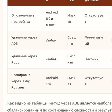
D
СТЬ
ДАННЫХ
Android
Отключение в
Низк
Отсутствуе
8.0 и
настройках
ая
т
выше
Удаление через
Сред
Минимальн
Любая
ADB
няя
ый
Удаление через
Высо
Любая
Высокий
Root
кая
Блокировка
Android
Низк
Отсутствуе
через Bixby
10+
ая
т
Routines
Как видно из таблицы, метод через ADB является наиболе
сбалансированным по соотношению сложности и результа