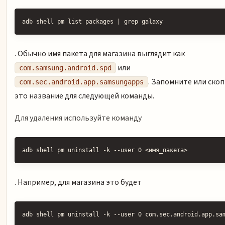
adb shell pm list packages | grep galaxy
. Обычно имя пакета для магазина выглядит как
или
com.samsung.android.spd
. Запомните или ско
com.sec.android.app.samsungapps
это название для следующей команды.
Для удаления используйте команду
adb shell pm uninstall -k --user 0 <имя_пакета>
. Например, для магазина это будет
adb shell pm uninstall -k --user 0 com.sec.android.app.sa