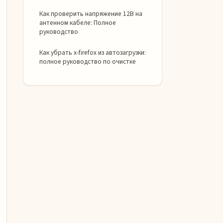
Как проверить напряжение 12В на
антенном кабеле: Полное
руководство
Как убрать x-firefox из автозагрузки:
полное руководство по очистке