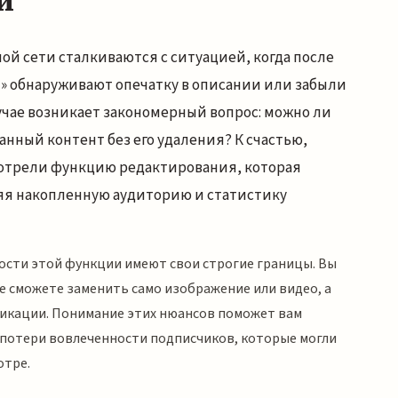
и
ой сети сталкиваются с ситуацией, когда после
» обнаруживают опечатку в описании или забыли
учае возникает закономерный вопрос: можно ли
нный контент без его удаления? К счастью,
отрели функцию редактирования, которая
ряя накопленную аудиторию и статистику
ости этой функции имеют свои строгие границы. Вы
е сможете заменить само изображение или видео, а
икации. Понимание этих нюансов поможет вам
потери вовлеченности подписчиков, которые могли
отре.