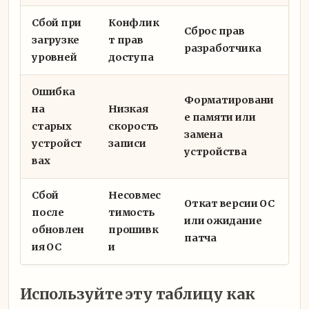
Сбой при
Конфлик
Сброс прав
загрузке
т прав
разработчика
уровней
доступа
Ошибка
Форматировани
на
Низкая
е памяти или
старых
скорость
замена
устройст
записи
устройства
вах
Сбой
Несовмес
Откат версии ОС
после
тимость
или ожидание
обновлен
прошивк
патча
ия ОС
и
Используйте эту таблицу как