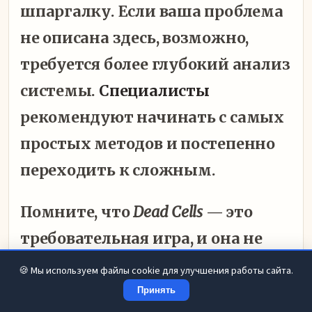
шпаргалку. Если ваша проблема
не описана здесь, возможно,
требуется более глубокий анализ
системы.
Специалисты
рекомендуют начинать с самых
простых методов и постепенно
переходить к сложным.
Помните, что
Dead Cells
— это
требовательная игра, и она не
прощает ошибок в работе
🍪 Мы используем файлы cookie для улучшения работы сайта.
файловой системы.
Регулярная
Принять