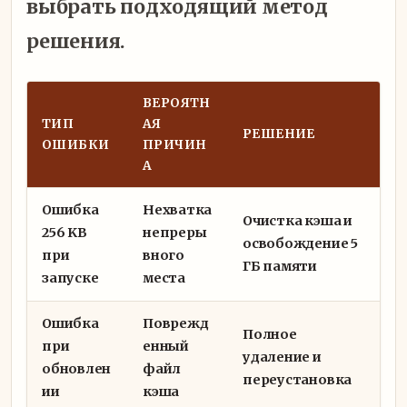
выбрать подходящий метод
решения.
ВЕРОЯТН
ТИП
АЯ
РЕШЕНИЕ
ОШИБКИ
ПРИЧИН
А
Ошибка
Нехватка
Очистка кэша и
256 KB
непреры
освобождение 5
при
вного
ГБ памяти
запуске
места
Ошибка
Поврежд
Полное
при
енный
удаление и
обновлен
файл
переустановка
ии
кэша