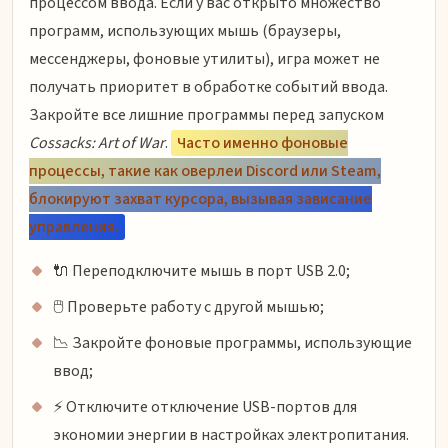
процессом ввода. Если у вас открыто множество
программ, использующих мышь (браузеры,
мессенджеры, фоновые утилиты), игра может не
получать приоритет в обработке событий ввода.
Закройте все лишние программы перед запуском
Cossacks: Art of War
.
Часто именно фоновые
процессы, такие как оверлеи Discord или Steam,
блокируют захват курсора, вызывая зависание
управления.
🔌 Переподключите мышь в порт USB 2.0;
🖱️ Проверьте работу с другой мышью;
📉 Закройте фоновые программы, использующие
ввод;
⚡ Отключите отключение USB-портов для
экономии энергии в настройках электропитания.