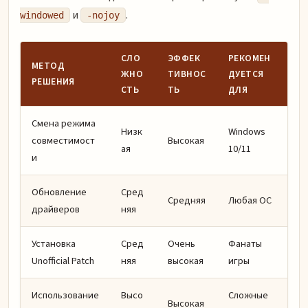
и
.
windowed
-nojoy
СЛО
ЭФФЕК
РЕКОМЕН
МЕТОД
ЖНО
ТИВНОС
ДУЕТСЯ
РЕШЕНИЯ
СТЬ
ТЬ
ДЛЯ
Смена режима
Низк
Windows
совместимост
Высокая
ая
10/11
и
Обновление
Сред
Средняя
Любая ОС
драйверов
няя
Установка
Сред
Очень
Фанаты
Unofficial Patch
няя
высокая
игры
Использование
Высо
Сложные
Высокая