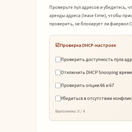
Проверьте пул адресов и убедитесь, ч
аренды адреса (lease time), чтобы при
проверить, не блокирует ли фаервол C
☑️ Проверка DHCP-настроек
Проверить доступность пула ад
Отключить DHCP Snooping врем
Проверить опции 66 и 67
Убедиться в отсутствии конфлик
Выполнено:
0
/ 4