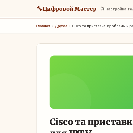
🔧
Цифровой Мастер
📺 Настройка т
Главная
›
Другое
›
Cisco та приставка: проблемы и р
Cisco та пристав