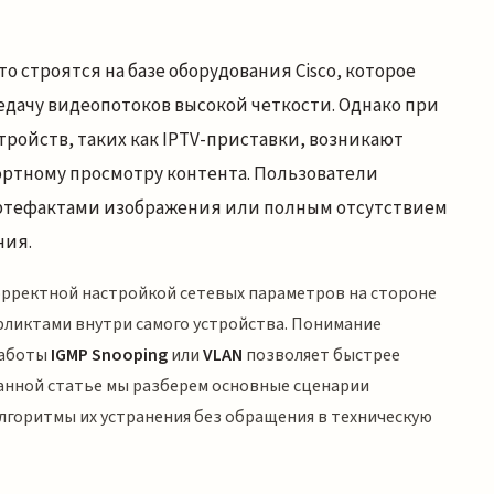
 строятся на базе оборудования Cisco, которое
дачу видеопотоков высокой четкости. Однако при
ройств, таких как IPTV-приставки, возникают
ртному просмотру контента. Пользователи
 артефактами изображения или полным отсутствием
ния.
орректной настройкой сетевых параметров на стороне
фликтами внутри самого устройства. Понимание
работы
IGMP Snooping
или
VLAN
позволяет быстрее
анной статье мы разберем основные сценарии
горитмы их устранения без обращения в техническую