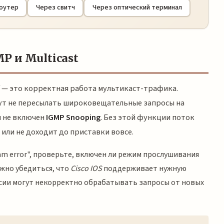
роутер
Через свитч
Через оптический терминал
P и Multicast
 — это корректная работа мультикаст-трафика.
ут не пересылать широковещательные запросы на
и не включен
IGMP Snooping
. Без этой функции поток
 или не доходит до приставки вовсе.
eam error", проверьте, включен ли режим прослушивания
ажно убедиться, что
Cisco IOS
поддерживает нужную
рсии могут некорректно обрабатывать запросы от новых