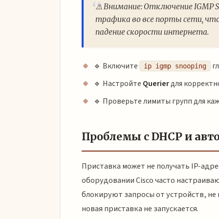
⚠️ Внимание: Отключение IGMP 
трафика во все порты сети, чт
падение скорости интернета.
🔹 Включите
гл
ip igmp snooping
🔹 Настройте
Querier
для корректн
🔹 Проверьте лимиты групп для ка
Проблемы с DHCP и авт
Приставка может не получать IP-адре
оборудовании Cisco часто настраива
блокируют запросы от устройств, не в
новая приставка не запускается.