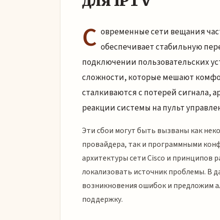
для IPTV
С
овременные сети вещания часто
обеспечивает стабильную пере
подключении пользовательских уст
сложности, которые мешают комфо
сталкиваются с потерей сигнала,
реакции системы на пульт управле
Эти сбои могут быть вызваны как нек
провайдера, так и программными кон
архитектуры сети Cisco и принципов 
локализовать источник проблемы. В д
возникновения ошибок и предложим ал
поддержку.