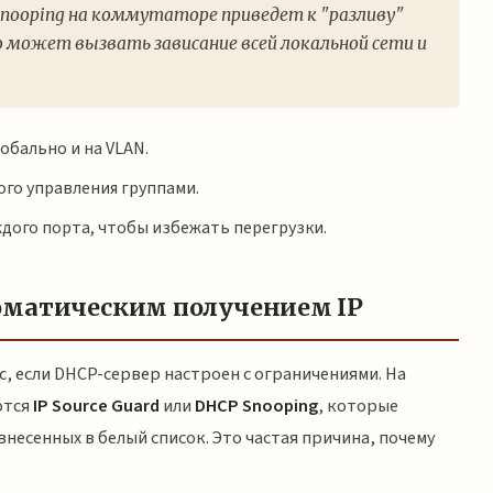
Snooping на коммутаторе приведет к "разливу"
о может вызвать зависание всей локальной сети и
обально и на VLAN.
ого управления группами.
ждого порта, чтобы избежать перегрузки.
оматическим получением IP
с, если DHCP-сервер настроен с ограничениями. На
ются
IP Source Guard
или
DHCP Snooping
, которые
несенных в белый список. Это частая причина, почему