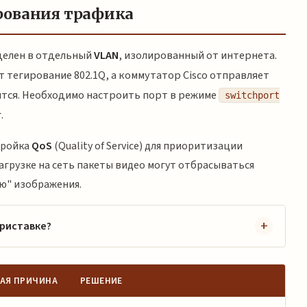
рования трафика
ыделен в отдельный
VLAN
, изолированный от интернета.
 тегирование 802.1Q, а коммутатор Cisco отправляет
ится. Необходимо настроить порт в режиме
switchport
.
тройка
QoS
(Quality of Service) для приоритизации
агрузке на сеть пакеты видео могут отбрасываться
ю" изображения.
приставке?
АЯ ПРИЧИНА
РЕШЕНИЕ