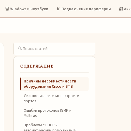
💻 Windows и ноутбуки
🔌 Подключение периферии
🔐 Ак
СОДЕРЖАНИЕ
Причины несовместимости
оборудования Cisco и STB
Диагностика сетевых настроек и
портов
Ошибки протоколов IGMP и
Multicast
Проблемы с DHCP и
автоматическим получением IP