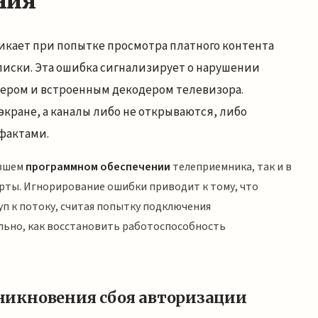
ния
икает при попытке просмотра платного контента
писки. Эта ошибка сигнализирует о нарушении
тером и встроенным декодером телевизора.
кране, а каналы либо не открываются, либо
фактами.
евшем
программном обеспечении
телеприемника, так и в
арты. Игнорирование ошибки приводит к тому, что
уп к потоку, считая попытку подключения
льно, как восстановить работоспособность
икновения сбоя авторизации