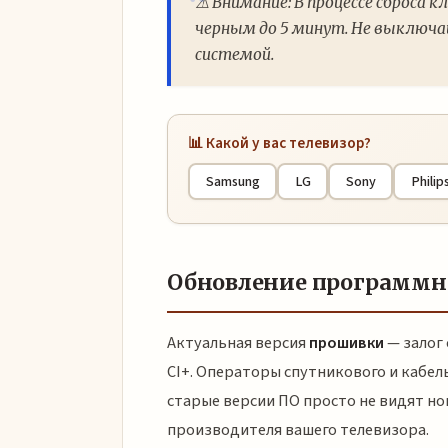
⚠️ Внимание: В процессе сброса
черным до 5 минут. Не выключай
системой.
📊 Какой у вас телевизор?
Samsung
LG
Sony
Philip
Обновление программно
Актуальная версия
прошивки
— залог
CI+. Операторы спутникового и кабе
старые версии ПО просто не видят н
производителя вашего телевизора.