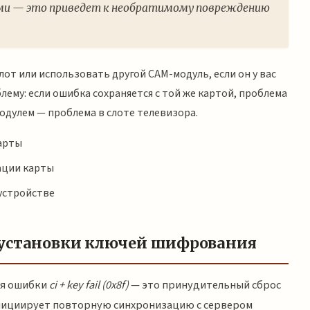
и — это приведет к необратимому повреждению
лот или использовать другой CAM-модуль, если он у вас
лему: если ошибка сохраняется с той же картой, проблема
модулем — проблема в слоте телевизора.
арты
ации карты
устройстве
еустановки ключей шифрования
ия ошибки
ci + key fail (0x8f)
— это принудительный сброс
инициирует повторную синхронизацию с сервером