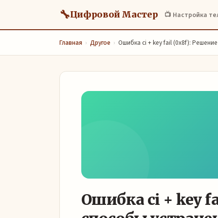
🔧
Цифровой Мастер
📺 Настройка т
Главная
›
Другое
›
Ошибка ci + key fail (0x8f): Решен
Ошибка ci + key f