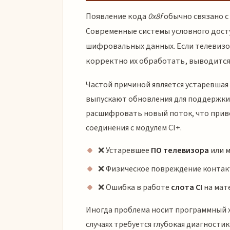
Появление кода
0x8f
обычно связано с
Современные системы условного дост
шифровальных данных. Если телевизо
корректно их обработать, выводится
Частой причиной является устаревшая
выпускают обновления для поддержки
расшифровать новый поток, что прив
соединения с модулем CI+.
❌ Устаревшее
ПО телевизора
или 
❌ Физическое повреждение контак
❌ Ошибка в работе
слота CI
на мат
Иногда проблема носит программный х
случаях требуется глубокая диагностик