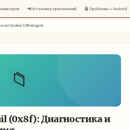
елевизоров
📲 Установка приложений
🤖 Проблемы с Android
ие и настройка CAM-модуля
📁
ail (0x8f): Диагностика и