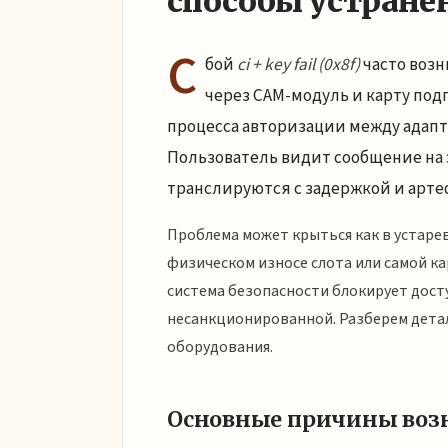
способы устране
С
бой
ci + key fail (0x8f)
часто возн
через CAM-модуль и карту под
процесса авторизации между адап
Пользователь видит сообщение на э
транслируются с задержкой и арте
Проблема может крыться как в устар
физическом износе слота или самой к
система безопасности блокирует дост
несанкционированной. Разберем дета
оборудования.
Основные причины возн