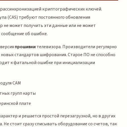
 рассинхронизацией криптографических ключей.
упа (CAS) требуют постоянного обновления
р не может получить эти данные или не может
 сообщение об ошибке.
 версия
прошивки
телевизора. Производители регулярно
 новых стандартов шифрования. Старое ПО не способно
одит к фатальной ошибке при инициализации
модуля CAM
тных групп карты
еринской плате
арактер и решается простой перезагрузкой, но в других
а. Не стоит сразу списывать оборудование со счетов, так