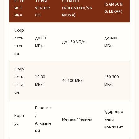
КТЕР
ТНЫЙ
СЕГМЕНТ
(SAMSUN
ИСТ
VENDER
(KINGSTON/SA
G/LEXAR)
ИКА
CO
NDISK)
Скор
ость
до 80
до 400
до 150 МБ/с
чтен
МБ/с
МБ/с
ия
Скор
ость
10-30
150-300
40-100 МБ/с
запи
МБ/с
МБ/с
си
Пластик
Ударопро
Корп
/
Металл/Резина
чный
ус
Алюмин
композит
ий