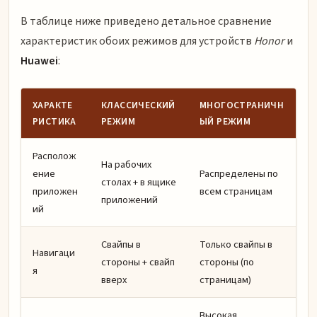
В таблице ниже приведено детальное сравнение
характеристик обоих режимов для устройств
Honor
и
Huawei
:
ХАРАКТЕ
КЛАССИЧЕСКИЙ
МНОГОСТРАНИЧН
РИСТИКА
РЕЖИМ
ЫЙ РЕЖИМ
Располож
На рабочих
ение
Распределены по
столах + в ящике
приложен
всем страницам
приложений
ий
Свайпы в
Только свайпы в
Навигаци
стороны + свайп
стороны (по
я
вверх
страницам)
Высокая,