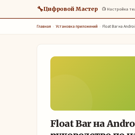
🔧
Цифровой Мастер
📺 Настройка т
Главная
›
Установка приложений
›
Float Bar на Andr
Float Bar на Andr