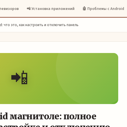
елевизоров
📲 Установка приложений
🤖 Проблемы с Android
oid: что это, как настроить и отключить панель
📲
oid магнитоле: полное