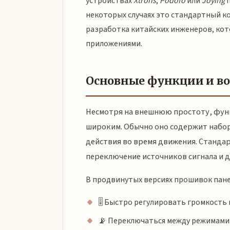
устройствах
Xtrons
,
Podofo
или
Joying
п
некоторых случаях это стандартный ком
разработка китайских инженеров, кот
приложениями.
Основные функции и в
Несмотря на внешнюю простоту, фун
широким. Обычно оно содержит набор
действия во время движения. Станда
переключение источников сигнала и д
В продвинутых версиях прошивок пане
🎚️ Быстро регулировать громкость
📡 Переключаться между режимами: 