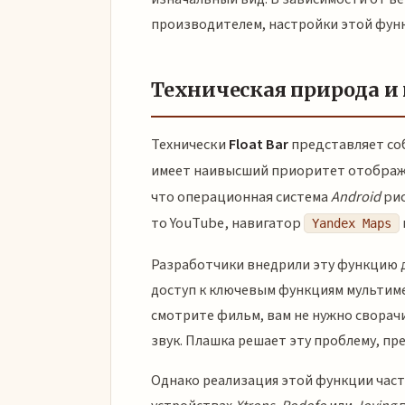
производителем, настройки этой функ
Техническая природа и
Технически
Float Bar
представляет со
имеет наивысший приоритет отображен
что операционная система
Android
рис
то YouTube, навигатор
Yandex Maps
Разработчики внедрили эту функцию 
доступ к ключевым функциям мультиме
смотрите фильм, вам не нужно сворач
звук. Плашка решает эту проблему, пр
Однако реализация этой функции част