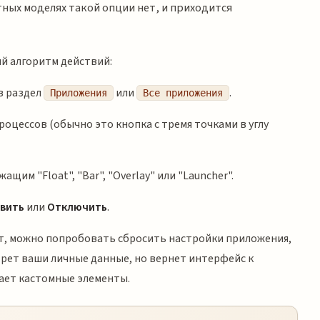
ных моделях такой опции нет, и приходится
й алгоритм действий:
в раздел
или
.
Приложения
Все приложения
оцессов (обычно это кнопка с тремя точками в углу
ащим "Float", "Bar", "Overlay" или "Launcher".
вить
или
Отключить
.
т, можно попробовать сбросить настройки приложения,
трет ваши личные данные, но вернет интерфейс к
рает кастомные элементы.