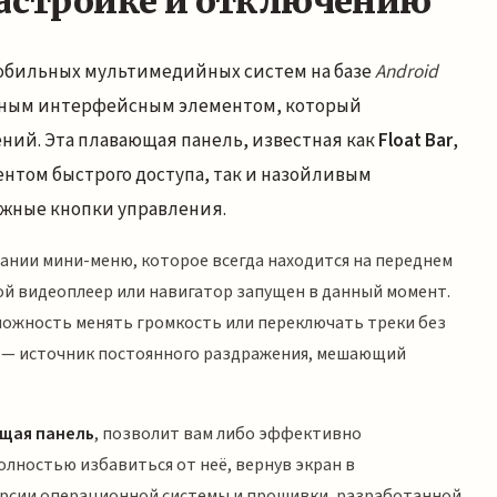
настройке и отключению
обильных мультимедийных систем на базе
Android
ятным интерфейсным элементом, который
ний. Эта плавающая панель, известная как
Float Bar
,
нтом быстрого доступа, так и назойливым
жные кнопки управления.
дании мини-меню, которое всегда находится на переднем
кой видеоплеер или навигатор запущен в данный момент.
можность менять громкость или переключать треки без
их — источник постоянного раздражения, мешающий
щая панель
, позволит вам либо эффективно
лностью избавиться от неё, вернув экран в
ерсии операционной системы и прошивки, разработанной