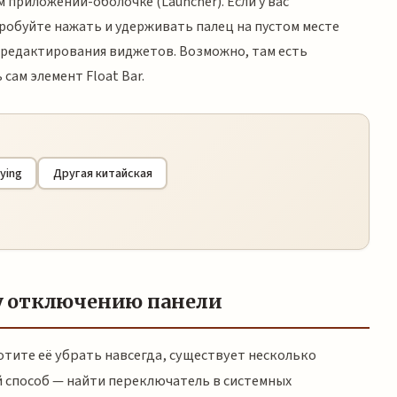
 приложении-оболочке (Launcher). Если у вас
робуйте нажать и удерживать палец на пустом месте
 редактирования виджетов. Возможно, там есть
ам элемент Float Bar.
ying
Другая китайская
у отключению панели
отите её убрать навсегда, существует несколько
 способ — найти переключатель в системных