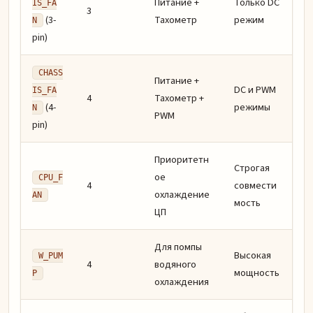
Питание +
Только DC
IS_FA
3
(3-
Тахометр
режим
N
pin)
CHASS
Питание +
DC и PWM
IS_FA
4
Тахометр +
(4-
режимы
N
PWM
pin)
Приоритетн
Строгая
ое
CPU_F
4
совмести
охлаждение
AN
мость
ЦП
Для помпы
Высокая
W_PUM
4
водяного
мощность
P
охлаждения