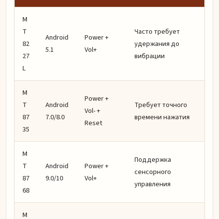
M
T
Часто требует
Android
Power +
82
удержания до
5.1
Vol+
27
вибрации
L
M
Power +
T
Android
Требует точного
Vol- +
87
7.0/8.0
времени нажатия
Reset
35
M
Поддержка
T
Android
Power +
сенсорного
87
9.0/10
Vol+
управления
68
M