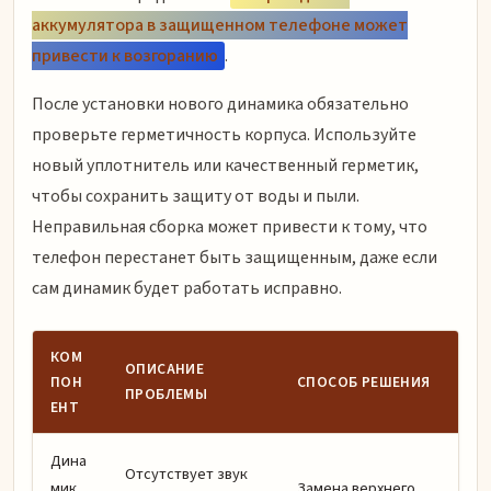
аккумулятора в защищенном телефоне может
привести к возгоранию
.
После установки нового динамика обязательно
проверьте герметичность корпуса. Используйте
новый уплотнитель или качественный герметик,
чтобы сохранить защиту от воды и пыли.
Неправильная сборка может привести к тому, что
телефон перестанет быть защищенным, даже если
сам динамик будет работать исправно.
КОМ
ОПИСАНИЕ
ПОН
СПОСОБ РЕШЕНИЯ
ПРОБЛЕМЫ
ЕНТ
Дина
Отсутствует звук
мик
Замена верхнего