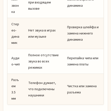
при входящем
звон
динамика
вызове
ка
Стер
Проверка шлейфа и
ео-
Нет звука в играх
замена нижнего
дина
или музыке
динамика
мик
Полное отсутствие
Ауди
Перепайка чипа или
звука во всех
о-чип
замена платы
режимах
Разъ
Телефон думает,
ем
Чистка или замена
что подключены
3.5
разъема
наушники
мм