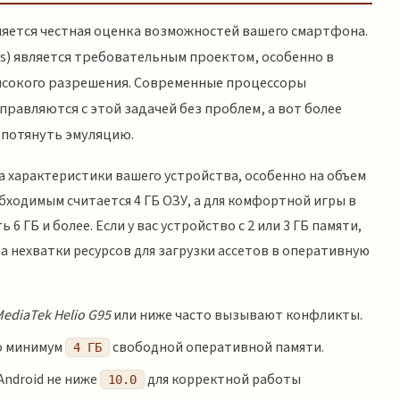
яется честная оценка возможностей вашего смартфона.
as) является требовательным проектом, особенно в
ысокого разрешения. Современные процессоры
правляются с этой задачей без проблем, а вот более
 потянуть эмуляцию.
 характеристики вашего устройства, особенно на объем
ходимым считается 4 ГБ ОЗУ, а для комфортной игры в
 ГБ и более. Если у вас устройство с 2 или 3 ГБ памяти,
за нехватки ресурсов для загрузки ассетов в оперативную
ediaTek Helio G95
или ниже часто вызывают конфликты.
но минимум
свободной оперативной памяти.
4 ГБ
Android не ниже
для корректной работы
10.0