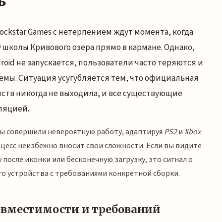
ь
ockstar Games с нетерпением ждут момента, когда
 школы Кривового озера прямо в кармане. Однако,
roid не запускается, пользователи часто теряются и
блемы. Ситуация усугубляется тем, что официальная
ств никогда не выходила, и все существующие
ляцией.
ты совершили невероятную работу, адаптируя
PS2
и
Xbox
оцесс неизбежно вносит свои сложности. Если вы видите
 после иконки или бесконечную загрузку, это сигнал о
о устройства с требованиями конкретной сборки.
овместимости и требований