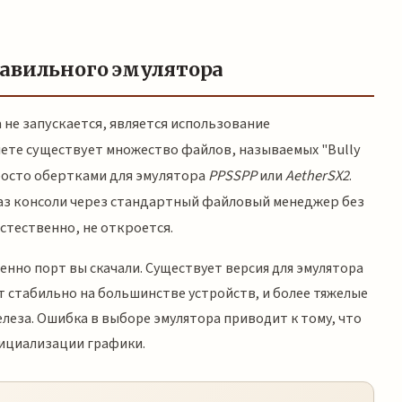
равильного эмулятора
 не запускается, является использование
нете существует множество файлов, называемых "Bully
просто обертками для эмулятора
PPSSPP
или
AetherSX2
.
раз консоли через стандартный файловый менеджер без
стественно, не откроется.
нно порт вы скачали. Существует версия для эмулятора
ет стабильно на большинстве устройств, и более тяжелые
леза. Ошибка в выборе эмулятора приводит к тому, что
ициализации графики.