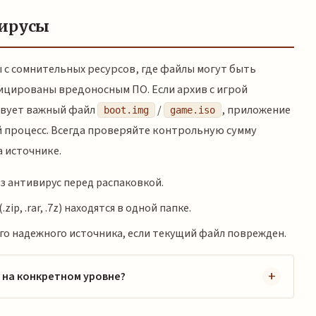
вирусы
 с сомнительных ресурсов, где файлы могут быть
цированы вредоносным ПО. Если архив с игрой
твует важный файл
/
, приложение
boot.img
game.iso
 процесс. Всегда проверяйте контрольную сумму
а источнике.
ез антивирус перед распаковкой.
zip, .rar, .7z) находятся в одной папке.
ого надежного источника, если текущий файл поврежден.
 на конкретном уровне?