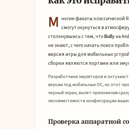
как это исправит
М
ногие фанаты классической R
смогут окунуться в атмосферу
столкнувшись с тем, что
Bully
на And
не знают, с чего начать поиск про
версия игры для мобильных устрой
сборки являются портами или эму
Разработчики эмуляторов и энтузиас
версии под мобильные ОС, но этот пр
черный экран, вылет приложения сразу
несовместимости конфигурации вашег
Проверка аппаратной с