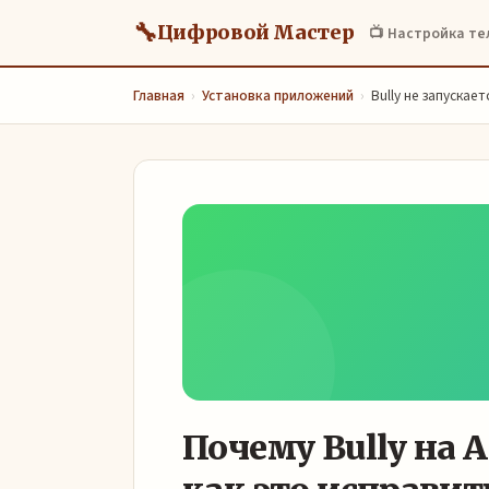
🔧
Цифровой Мастер
📺 Настройка т
Главная
›
Установка приложений
›
Bully не запускае
Почему Bully на A