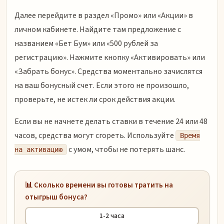
Далее перейдите в раздел «Промо» или «Акции» в
личном кабинете. Найдите там предложение с
названием «Бет Бум» или «500 рублей за
регистрацию». Нажмите кнопку «Активировать» или
«Забрать бонус». Средства моментально зачислятся
на ваш бонусный счет. Если этого не произошло,
проверьте, не истек ли срок действия акции.
Если вы не начнете делать ставки в течение 24 или 48
часов, средства могут сгореть. Используйте
Время
с умом, чтобы не потерять шанс.
на активацию
📊 Сколько времени вы готовы тратить на
отыгрыш бонуса?
1-2 часа