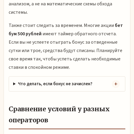
анализом, а не на математические схемы обхода
системы.
Также стоит следить за временем. Многие акции
бет
бум 500 рублей
имеют таймер обратного отсчета.
Если вы не успеете отыграть бонус за отведенные
сутки или трое, средства будут списаны. Планируйте
свое время так, чтобы успеть сделать необходимые
ставки в спокойном режиме.
Что делать, если бонус не зачислен?
Сравнение условий у разных
операторов