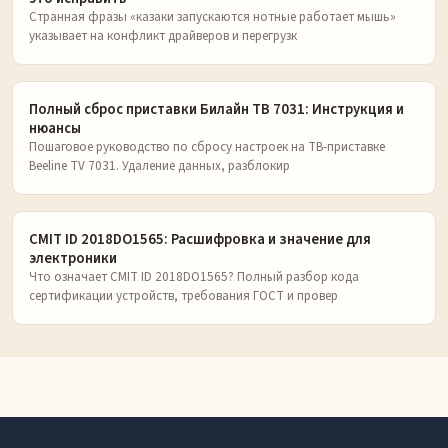
Странная фразы «казаки запускаются нотные работает мышь»
указывает на конфликт драйверов и перегрузк
Полный сброс приставки Билайн ТВ 7031: Инструкция и
нюансы
Пошаговое руководство по сбросу настроек на ТВ-приставке
Beeline TV 7031. Удаление данных, разблокир
CMIT ID 2018DO1565: Расшифровка и значение для
электроники
Что означает CMIT ID 2018DO1565? Полный разбор кода
сертификации устройств, требования ГОСТ и провер