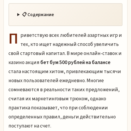
📋 Содержание
П
риветствую всех любителей азартных игр и
тех, кто ищет надежный способ увеличить
свой стартовый капитал. В мире онлайн-ставок и
казино акция
бет бум 500 рублей на балансе
стала настоящим хитом, привлекающим тысячи
новых пользователей ежедневно. Многие
сомневаются в реальности таких предложений,
считая их маркетинговым трюком, однако
практика показывает, что при соблюдении
определенных правил, деньги действительно
поступают на счет.