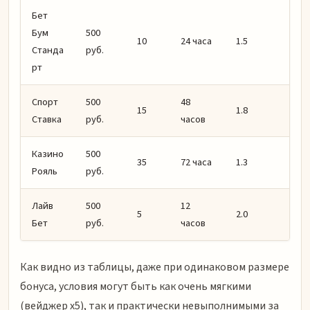
Бет
Бум
500
10
24 часа
1.5
Станда
руб.
рт
Спорт
500
48
15
1.8
Ставка
руб.
часов
Казино
500
35
72 часа
1.3
Рояль
руб.
Лайв
500
12
5
2.0
Бет
руб.
часов
Как видно из таблицы, даже при одинаковом размере
бонуса, условия могут быть как очень мягкими
(вейджер x5), так и практически невыполнимыми за