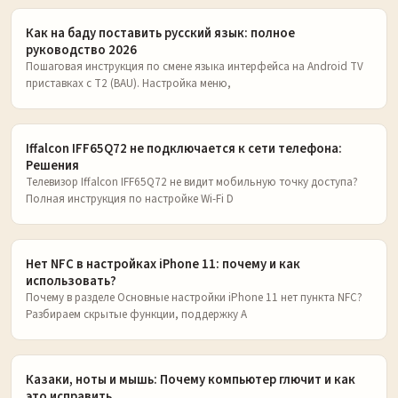
Как на баду поставить русский язык: полное
руководство 2026
Пошаговая инструкция по смене языка интерфейса на Android TV
приставках с T2 (BAU). Настройка меню,
Iffalcon IFF65Q72 не подключается к сети телефона:
Решения
Телевизор Iffalcon IFF65Q72 не видит мобильную точку доступа?
Полная инструкция по настройке Wi-Fi D
Нет NFC в настройках iPhone 11: почему и как
использовать?
Почему в разделе Основные настройки iPhone 11 нет пункта NFC?
Разбираем скрытые функции, поддержку A
Казаки, ноты и мышь: Почему компьютер глючит и как
это исправить