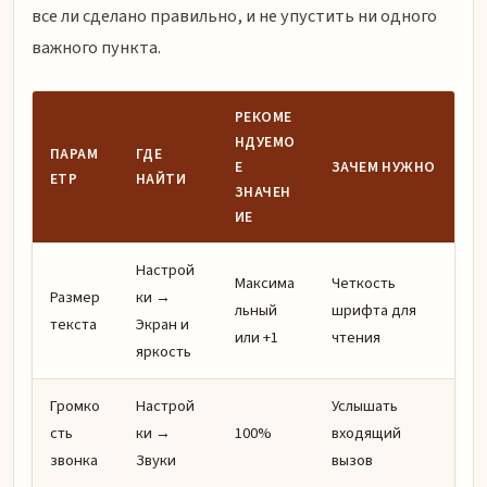
все ли сделано правильно, и не упустить ни одного
важного пункта.
РЕКОМЕ
НДУЕМО
ПАРАМ
ГДЕ
Е
ЗАЧЕМ НУЖНО
ЕТР
НАЙТИ
ЗНАЧЕН
ИЕ
Настрой
Максима
Четкость
Размер
ки →
льный
шрифта для
текста
Экран и
или +1
чтения
яркость
Громко
Настрой
Услышать
сть
ки →
100%
входящий
звонка
Звуки
вызов