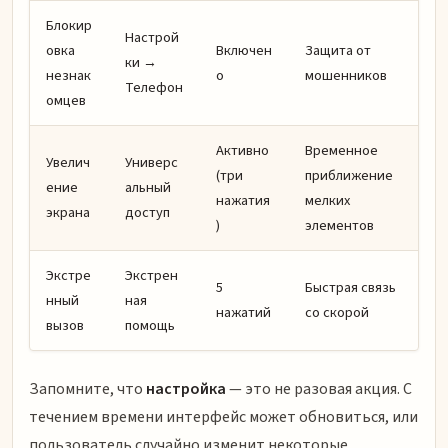
Блокир
Настрой
овка
Включен
Защита от
ки →
незнак
о
мошенников
Телефон
омцев
Активно
Временное
Увелич
Универс
(три
приближение
ение
альный
нажатия
мелких
экрана
доступ
)
элементов
Экстре
Экстрен
5
Быстрая связь
нный
ная
нажатий
со скорой
вызов
помощь
Запомните, что
настройка
— это не разовая акция. С
течением времени интерфейс может обновиться, или
пользователь случайно изменит некоторые