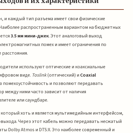
ходов и их характеристики
 и каждый тип разъема имеет свои физические
. Наиболее распространенным вариантом на бюджетных
яется
3.5 мм мини-джек
. Этот аналоговый выход
электромагнитных помех и имеет ограничения по
е расстояния.
водители используют оптические и коаксиальные
цифровом виде.
Toslink
(оптический) и
Coaxial
ю помехоустойчивость и позволяют передавать
ор между ними часто зависит от наличия
лителе или саундбаре.
, который хоть и является мультимедийным интерфейсом,
выхода. Через этот кабель можно передавать несжатый
ты Dolby Atmos и DTS:X. Это наиболее современный и