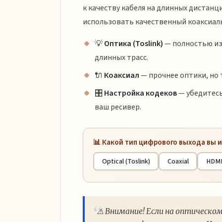
к качеству кабеля на длинных дистанц
использовать качественный коаксиал
💡
Оптика (Toslink)
— полностью из
длинных трасс.
🔌
Коаксиал
— прочнее оптики, но 
🎛️
Настройка кодеков
— убедитесь
ваш ресивер.
📊 Какой тип цифрового выхода вы 
Optical (Toslink)
Coaxial
HDMI
⚠️ Внимание! Если на оптическом