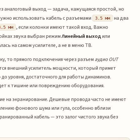
з аналоговый выход — задача, кажущаяся простой, но
нужно использовать кабель с разъемами
на два
3.5 мм
, если колонки имеют такой вход. Важно
3.5 мм
ройках звука выбран режим
Линейный выход
или
ась на самом усилителе, а не в меню ТВ.
ку, то прямого подключения через разъем
аудио OUT
ется внешний усилитель мощности, который примет
о до уровня, достаточного для работы динамиков.
ет к тишине или повреждению оборудования.
ие на экранирование. Дешевые провода часто не имеют
лению фонового шума или гула, особенно вблизи
ранированный кабель — это залог чистого звука без