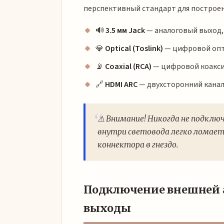
перспективный стандарт для построен
🔊
3.5 мм Jack
— аналоговый выход,
💎
Optical (Toslink)
— цифровой опти
📡
Coaxial (RCA)
— цифровой коаксиа
🔗
HDMI ARC
— двухсторонний канал 
⚠️ Внимание! Никогда не подклю
внутри световода легко ломает
коннектора в гнездо.
Подключение внешней а
выходы