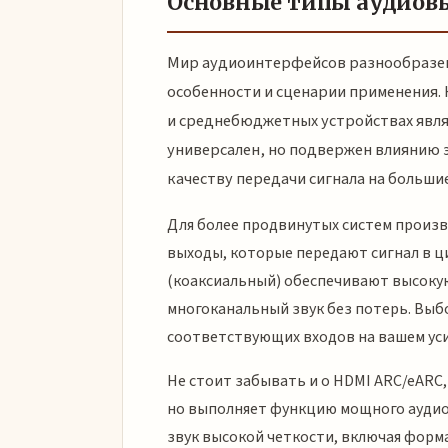
Основные типы аудиовы
Мир аудиоинтерфейсов разнообразен,
особенности и сценарии применения
и среднебюджетных устройствах явл
универсален, но подвержен влиянию 
качеству передачи сигнала на больши
Для более продвинутых систем произ
выходы, которые передают сигнал в 
(коаксиальный) обеспечивают высоку
многоканальный звук без потерь. Выб
соответствующих входов на вашем уси
Не стоит забывать и о HDMI ARC/eARC
но выполняет функцию мощного аудио
звук высокой четкости, включая форма