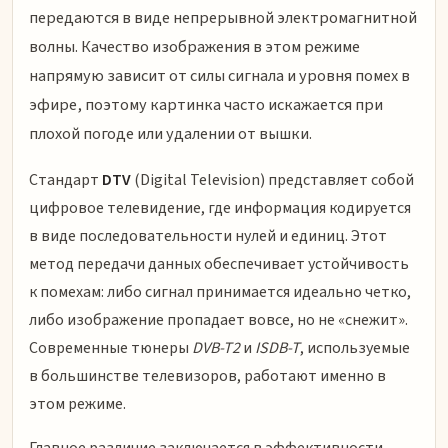
передаются в виде непрерывной электромагнитной
волны. Качество изображения в этом режиме
напрямую зависит от силы сигнала и уровня помех в
эфире, поэтому картинка часто искажается при
плохой погоде или удалении от вышки.
Стандарт
DTV
(Digital Television) представляет собой
цифровое телевидение, где информация кодируется
в виде последовательности нулей и единиц. Этот
метод передачи данных обеспечивает устойчивость
к помехам: либо сигнал принимается идеально четко,
либо изображение пропадает вовсе, но не «снежит».
Современные тюнеры
DVB-T2
и
ISDB-T
, используемые
в большинстве телевизоров, работают именно в
этом режиме.
Главное различие заключается в эффективности