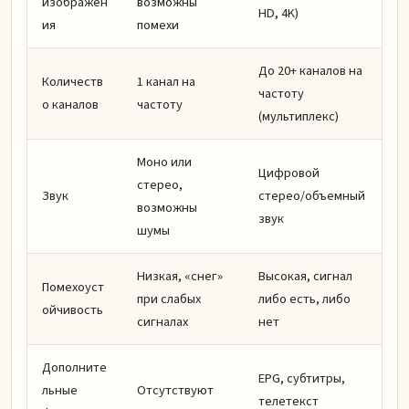
изображен
возможны
HD, 4K)
ия
помехи
До 20+ каналов на
Количеств
1 канал на
частоту
о каналов
частоту
(мультиплекс)
Моно или
Цифровой
стерео,
Звук
стерео/объемный
возможны
звук
шумы
Низкая, «снег»
Высокая, сигнал
Помехоуст
при слабых
либо есть, либо
ойчивость
сигналах
нет
Дополните
EPG, субтитры,
льные
Отсутствуют
телетекст