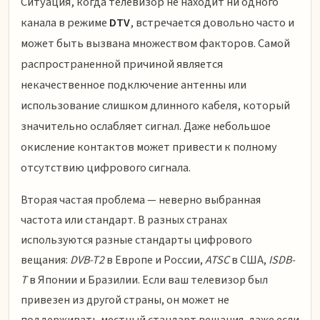
Ситуация, когда телевизор не находит ни одного
канала в режиме
DTV
, встречается довольно часто и
может быть вызвана множеством факторов. Самой
распространенной причиной является
некачественное подключение антенны или
использование слишком длинного кабеля, который
значительно ослабляет сигнал. Даже небольшое
окисление контактов может привести к полному
отсутствию цифрового сигнала.
Вторая частая проблема — неверно выбранная
частота или стандарт. В разных странах
используются разные стандарты цифрового
вещания:
DVB-T2
в Европе и России,
ATSC
в США,
ISDB-
T
в Японии и Бразилии. Если ваш телевизор был
привезен из другой страны, он может не
поддерживать местный стандарт вещания, даже если