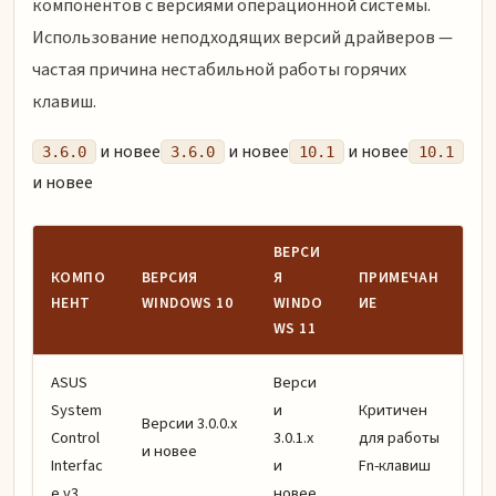
компонентов с версиями операционной системы.
Использование неподходящих версий драйверов —
частая причина нестабильной работы горячих
клавиш.
и новее
и новее
и новее
3.6.0
3.6.0
10.1
10.1
и новее
ВЕРСИ
КОМПО
ВЕРСИЯ
Я
ПРИМЕЧАН
НЕНТ
WINDOWS 10
WINDO
ИЕ
WS 11
ASUS
Верси
System
и
Критичен
Версии 3.0.0.x
Control
3.0.1.x
для работы
и новее
Interfac
и
Fn-клавиш
e v3
новее