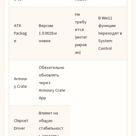
Не
В Win11
требу
ATK
Версии
функции
ется
Packag
1.0.0028 и
переходят в
(интег
e
новее
System
риров
Control
ан)
Обязательно
обновлять
Armour
через
y Crate
Armoury Crate
App
Влияет на
Chipset
общую
Driver
стабильност
ь системы