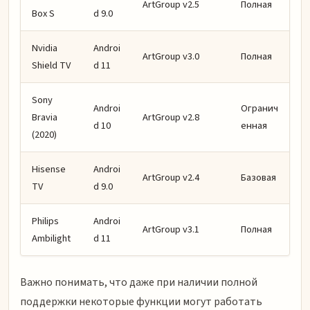
ArtGroup v2.5
Полная
Box S
d 9.0
Nvidia
Androi
ArtGroup v3.0
Полная
Shield TV
d 11
Sony
Androi
Огранич
Bravia
ArtGroup v2.8
d 10
енная
(2020)
Hisense
Androi
ArtGroup v2.4
Базовая
TV
d 9.0
Philips
Androi
ArtGroup v3.1
Полная
Ambilight
d 11
Важно понимать, что даже при наличии полной
поддержки некоторые функции могут работать