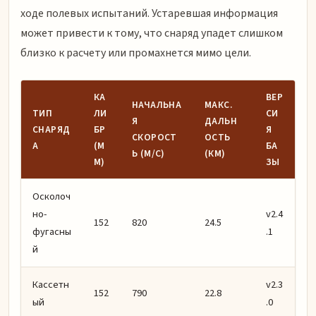
ходе полевых испытаний. Устаревшая информация
может привести к тому, что снаряд упадет слишком
близко к расчету или промахнется мимо цели.
КА
ВЕР
НАЧАЛЬНА
МАКС.
ТИП
ЛИ
СИ
Я
ДАЛЬН
СНАРЯД
БР
Я
СКОРОСТ
ОСТЬ
А
(М
БА
Ь (М/С)
(КМ)
М)
ЗЫ
Осколоч
но-
v2.4
152
820
24.5
фугасны
.1
й
Кассетн
v2.3
152
790
22.8
ый
.0