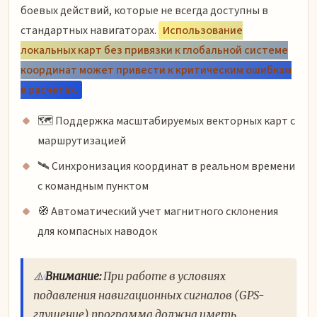
боевых действий, которые не всегда доступны в
стандартных навигаторах.
Использование
локальных карт без привязки к глобальной системе
координат может привести к критическим ошибкам
в расчетах.
🗺️ Поддержка масштабируемых векторных карт с
маршрутизацией
🛰️ Синхронизация координат в реальном времени
с командным пунктом
🧭 Автоматический учет магнитного склонения
для компасных наводок
⚠️
Внимание:
При работе в условиях
подавления навигационных сигналов (GPS-
глушение) программа должна иметь