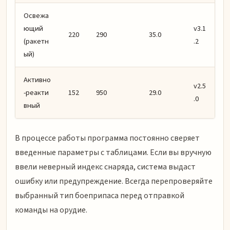
Освежа
ющий
v3.1
220
290
35.0
(ракетн
.2
ый)
Активно
v2.5
-реакти
152
950
29.0
.0
вный
В процессе работы программа постоянно сверяет
введенные параметры с таблицами. Если вы вручную
ввели неверный индекс снаряда, система выдаст
ошибку или предупреждение. Всегда перепроверяйте
выбранный тип боеприпаса перед отправкой
команды на орудие.