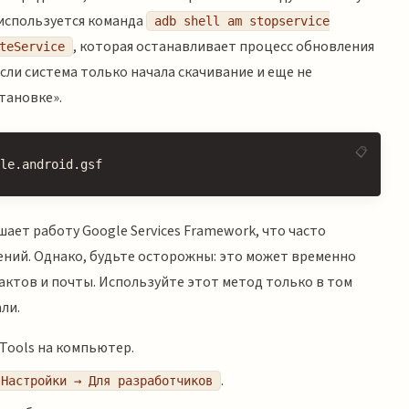
используется команда
adb shell am stopservice
, которая останавливает процесс обновления
teService
ли система только начала скачивание и еще не
тановке».
le.android.gsf
ет работу Google Services Framework, что часто
ний. Однако, будьте осторожны: это может временно
ктов и почты. Используйте этот метод только в том
ли.
m-Tools на компьютер.
.
Настройки → Для разработчиков