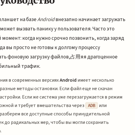
руководство
планшет на базе
Android
внезапно начинает загружать
может вызвать панику у пользователя. Часто это
момент: когда нужно срочно позвонить, когда заряд
да вы просто не готовы к долгому процессу
ать фоновую загрузку файлов,占用яя драгоценное
обильный трафик.
ния в современных версиях
Android
имеет несколько
 разные методы остановки. Если файл еще не скачан
астройки. Если же система уже перезагружается в режим
сложной и требует вмешательства через
или
ADB
ы разберем все доступные способы принудительной
ек до радикальных мер, чтобы вы могли сохранить
.