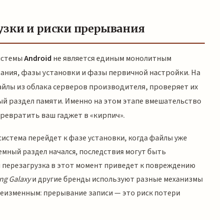
узки и риски прерывания
истемы
Android
не является единым монолитным
вания, фазы установки и фазы первичной настройки. На
айлы из облака серверов производителя, проверяет их
ый раздел памяти. Именно на этом этапе вмешательство
превратить ваш гаджет в «кирпич».
система перейдет к фазе установки, когда файлы уже
емный раздел начался, последствия могут быть
 перезагрузка в этот момент приведет к повреждению
g Galaxy
и другие бренды используют разные механизмы
еизменным: прерывание записи — это риск потери