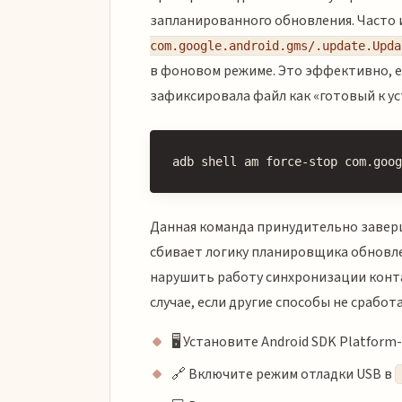
запланированного обновления. Часто 
com.google.android.gms/.update.Upda
в фоновом режиме. Это эффективно, ес
зафиксировала файл как «готовый к ус
adb shell am force-stop com.goog
Данная команда принудительно заверша
сбивает логику планировщика обновле
нарушить работу синхронизации конта
случае, если другие способы не сработа
🖥️ Установите Android SDK Platfor
🔗 Включите режим отладки USB в