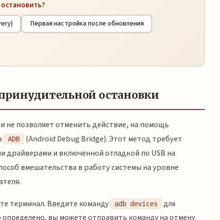
е остановить?
ery)
Первая настройка после обновления
 принудительной остановки
и не позволяет отменить действие, на помощь
а
(Android Debug Bridge). Этот метод требует
ADB
и драйверами и включенной отладкой по USB на
пособ вмешательства в работу системы на уровне
ателя.
те терминал. Введите команду
для
adb devices
о определено, вы можете отправить команду на отмену