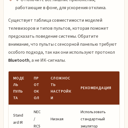
работающие в фоне, для ускорения отклика.
Существует таблица совместимости моделей
телевизоров и типов пультов, которая поможет
предсказать поведение системы. Обратите
внимание, что пульты с сенсорной панелью требуют
особого подхода, так как они используют протокол
Bluetooth
, а не ИК-сигналы.
МОДЕ
ПР
СЛОЖНОС
ЛЬ
ОТ
ТЬ
РЕКОМЕНДАЦИЯ
ПУЛЬ
ОК
НАСТРОЙК
ТА
ОЛ
И
NEC
Использовать
Stand
/
Низкая
стандартный
ard IR
RC5
эмулятор