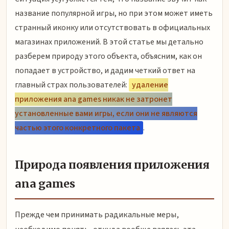
название популярной игры, но при этом может иметь
странный иконку или отсутствовать в официальных
магазинах приложений. В этой статье мы детально
разберем природу этого объекта, объясним, как он
попадает в устройство, и дадим четкий ответ на
главный страх пользователей:
удаление
приложения ana games никак не затронет
установленные вами игры, если они не являются
частью этого конкретного пакета
.
Природа появления приложения
ana games
Прежде чем принимать радикальные меры,