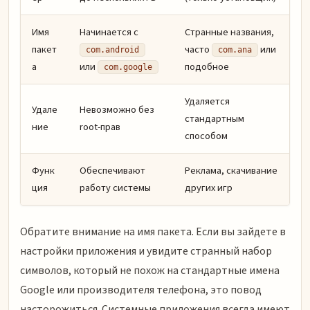
Имя
Начинается с
Странные названия,
пакет
часто
или
com.android
com.ana
а
или
подобное
com.google
Удаляется
Удале
Невозможно без
стандартным
ние
root-прав
способом
Функ
Обеспечивают
Реклама, скачивание
ция
работу системы
других игр
Обратите внимание на имя пакета. Если вы зайдете в
настройки приложения и увидите странный набор
символов, который не похож на стандартные имена
Google или производителя телефона, это повод
насторожиться. Системные приложения всегда имеют