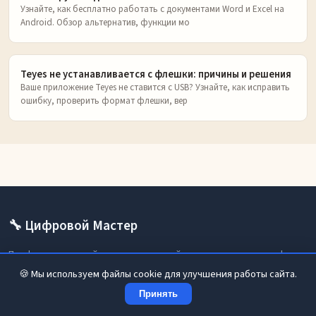
Узнайте, как бесплатно работать с документами Word и Excel на
Android. Обзор альтернатив, функции мо
Teyes не устанавливается с флешки: причины и решения
Ваше приложение Teyes не ставится с USB? Узнайте, как исправить
ошибку, проверить формат флешки, вер
🔧 Цифровой Мастер
Профессиональный ремонт и настройка телевизоров, телефонов
и цифровых приставок.
🍪 Мы используем файлы cookie для улучшения работы сайта.
Принять
Разделы