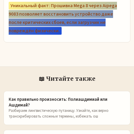
Уникальный факт: Прошивка Mega 8 через Aipega
9083 позволяет восстановить устройство даже
после критических сбоев, если загрузчик не
повреждён физически.
📖 Читайте также
Как правильно произносить: Полиашдимиай или
Ашдимай?
Разбираем лингвистическую путаницу. Узнайте, как верно
транскрибировать сложные термины, избежать ош