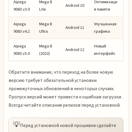
Aipega
Mega 8
Оптимизаци
Android 10
9083 v3.0
Lite
я памяти
Aipega
Mega 8
Улучшенная
Android 11
9083 v4.2
Ultra
графика
Aipega
Mega 8
Новый
Android 12
9083 v5.0
(2022)
интерфейс
Обратите внимание, что переход на более новую
версию требует обязательной установки
промежуточных обновлений в некоторых случаях.
Пропуск версий может привести к ошибкам загрузки.
Всегда читайте описания релизов перед установкой.
💡
Перед установкой новой прошивки сделайте