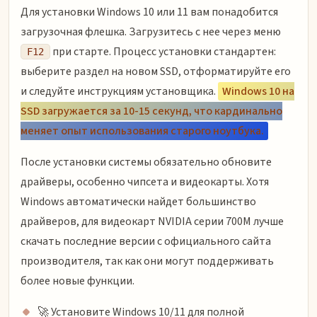
Для установки Windows 10 или 11 вам понадобится
загрузочная флешка. Загрузитесь с нее через меню
при старте. Процесс установки стандартен:
F12
выберите раздел на новом SSD, отформатируйте его
и следуйте инструкциям установщика.
Windows 10 на
SSD загружается за 10-15 секунд, что кардинально
меняет опыт использования старого ноутбука.
После установки системы обязательно обновите
драйверы, особенно чипсета и видеокарты. Хотя
Windows автоматически найдет большинство
драйверов, для видеокарт NVIDIA серии 700M лучше
скачать последние версии с официального сайта
производителя, так как они могут поддерживать
более новые функции.
🚀 Установите Windows 10/11 для полной