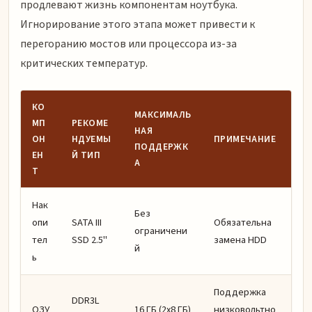
продлевают жизнь компонентам ноутбука.
Игнорирование этого этапа может привести к
перегоранию мостов или процессора из-за
критических температур.
КО
МАКСИМАЛЬ
МП
РЕКОМЕ
НАЯ
ОН
НДУЕМЫ
ПРИМЕЧАНИЕ
ПОДДЕРЖК
ЕН
Й ТИП
А
Т
Нак
Без
опи
SATA III
Обязательна
ограничени
тел
SSD 2.5"
замена HDD
й
ь
Поддержка
DDR3L
ОЗУ
16 ГБ (2x8 ГБ)
низковольтно