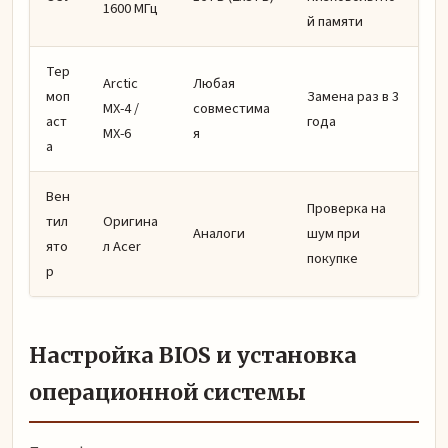
1600 МГц
й памяти
Тер
Arctic
Любая
моп
Замена раз в 3
MX-4 /
совместима
аст
года
MX-6
я
а
Вен
Проверка на
тил
Оригина
Аналоги
шум при
ято
л Acer
покупке
р
Настройка BIOS и установка
операционной системы