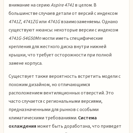
внимание на серию
Aspire 4741
в целом. В
большинстве случаев детали от версий с индексом
4741Z
,
4741ZG
или
4741G
взаимозаменяемы. Однако
существуют нюансы: некоторые версии с индексом
4741G-54G50Mn
могли иметь специфические
крепления для жесткого диска внутри нижней
крышки, что требует осторожности при полной
замене корпуса.
Существует также вероятность встретить модели с
похожим дизайном, но отличающимся
расположением вентиляционных отверстий. Это
часто случается с региональными версиями,
предназначенными для рынков с особыми
климатическими требованиями.
Система
охлаждения
может быть доработана, что приведет