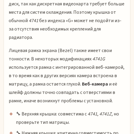
диск, так как дискретная видеокарта требует больше
места для систем охлаждения. Поэтому крышка от
обычной
4741
без индекса «G» может не подойти из-
за отсутствия необходимых креплений для
радиатора.
Лицевая рамка экрана (Bezel) также имеет свои
тонкости. В некоторых модификациях
4741G
используется рамка с интегрированной веб-камерой,
в то время как в других версиях камера встроена в
матрицу, а рамка остается глухой.
Веб-камера
и её
шлейф должны точно совпадать с отверстиями в
рамке, иначе возникнут проблемы с установкой.
🔧 Верхняя крышка: совместима с
4741
,
4741Z
, но
проверьте тип матрицы.
🔧 Нижняя крышка: критична совместимость по