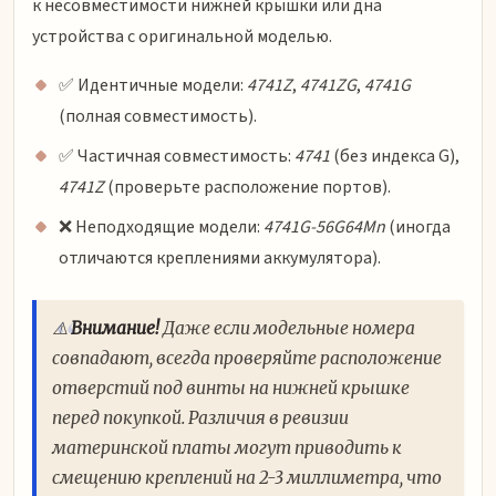
к несовместимости нижней крышки или дна
устройства с оригинальной моделью.
✅ Идентичные модели:
4741Z
,
4741ZG
,
4741G
(полная совместимость).
✅ Частичная совместимость:
4741
(без индекса G),
4741Z
(проверьте расположение портов).
❌ Неподходящие модели:
4741G-56G64Mn
(иногда
отличаются креплениями аккумулятора).
⚠️
Внимание!
Даже если модельные номера
совпадают, всегда проверяйте расположение
отверстий под винты на нижней крышке
перед покупкой. Различия в ревизии
материнской платы могут приводить к
смещению креплений на 2-3 миллиметра, что