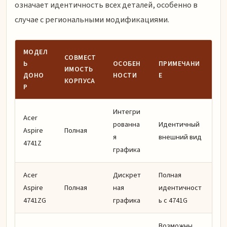
означает идентичность всех деталей, особенно в
случае с региональными модификациями.
МОДЕЛ
СОВМЕСТ
Ь
ОСОБЕН
ПРИМЕЧАНИ
ИМОСТЬ
ДОНО
НОСТИ
Е
КОРПУСА
Р
Интегри
Acer
рованна
Идентичный
Aspire
Полная
я
внешний вид
4741Z
графика
Acer
Дискрет
Полная
Aspire
Полная
ная
идентичност
4741ZG
графика
ь с 4741G
Возможны