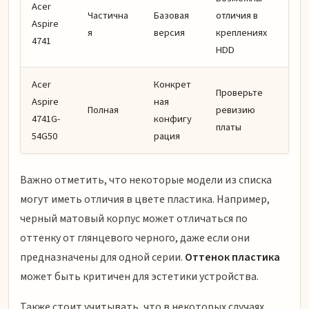
Acer
Частична
Базовая
отличия в
Aspire
я
версия
креплениях
4741
HDD
Acer
Конкрет
Проверьте
Aspire
ная
Полная
ревизию
4741G-
конфигу
платы
54G50
рация
Важно отметить, что некоторые модели из списка
могут иметь отличия в цвете пластика. Например,
черный матовый корпус может отличаться по
оттенку от глянцевого черного, даже если они
предназначены для одной серии.
Оттенок пластика
может быть критичен для эстетики устройства.
Также стоит учитывать, что в некоторых случаях