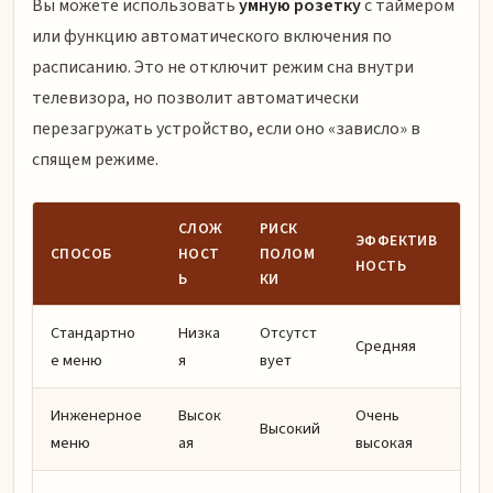
Вы можете использовать
умную розетку
с таймером
или функцию автоматического включения по
расписанию. Это не отключит режим сна внутри
телевизора, но позволит автоматически
перезагружать устройство, если оно «зависло» в
спящем режиме.
СЛОЖ
РИСК
ЭФФЕКТИВ
СПОСОБ
НОСТ
ПОЛОМ
НОСТЬ
Ь
КИ
Стандартно
Низка
Отсутст
Средняя
е меню
я
вует
Инженерное
Высок
Очень
Высокий
меню
ая
высокая